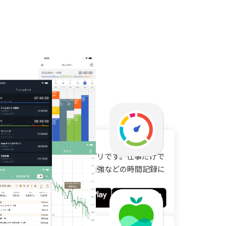
。
続けます。
imePod
々の作業時間を記録するアプリです。仕事だけで
なく、日々の運動や家事、勉強などの時間記録に
使えます。