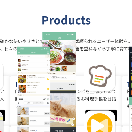
Products
確かな使いやすさと安定性で、気づけば頼られるユーザー体験を
、日々の生活を支えるその価値を、改善を重ねながら丁寧に育て
レシパル
T
ア
自分のレシピや料理サイトのレシピを全部まとめて
日
入
自由に整理できます。毎日使えるお料理手帳を目指
は
して作りました。
も